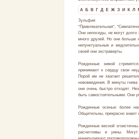
А
Б
В
Г
Д
Е
Ж
З
И
К
Л
Зульфия
"Привлекательная", "Симпатична
Они непоседы, не могут долго
много друзей. Но они больше 
непунктуальные и медлительн
своей они экстраверты.
Рожденные зимой стремятся
принимают к сердцу свои неу
Порой им не хватает решител
нововведения. В минуты гнева 
они очень быстро отходят. Не
быть самостоятельными. Они ум
Рожденные осенью более нас
Общительны, прекрасно знают с
Рожденные весной эгоистичны.
расчетливы и умны. Могут
манипулируют противоположны