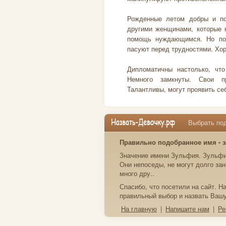
Рожденные летом добры и по
другими женщинами, которые н
помощь нуждающимся. Но пор
пасуют перед трудностями. Хор
Дипломатичны настолько, чт
Немного замкнуты. Свои пр
Талантливы, могут проявить себя
Выбрать под
Правильно подобранное имя - з
Значение имени Зульфия. Зульфия 
Они непоседы, не могут долго за
много дру..
Спасибо, что посетили на сайт. 
правильный выбор и назвать Ваш
На главную
|
Напишите нам
|
Ре