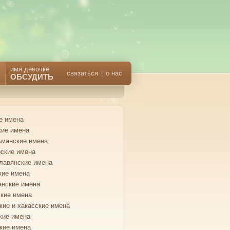
имя девочке
связаться
|
о нас
ОБСУДИТЬ
е имена
кие имена
манские имена
ские имена
лавянские имена
кие имена
анские имена
кие имена
кие и хакасские имена
кие имена
кие имена