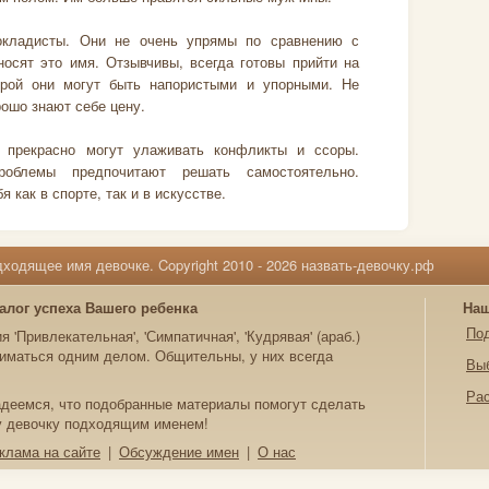
кладисты. Они не очень упрямы по сравнению с
осят это имя. Отзывчивы, всегда готовы прийти на
ой они могут быть напористыми и упорными. Не
ошо знают себе цену.
о прекрасно могут улаживать конфликты и ссоры.
облемы предпочитают решать самостоятельно.
 как в спорте, так и в искусстве.
ходящее имя девочке. Copyright 2010 - 2026 назвать-девочку.рф
алог успеха Вашего ребенка
Наш
По
'Привлекательная', 'Симпатичная', 'Кудрявая' (араб.)
ниматься одним делом. Общительны, у них всегда
Вы
Ра
Надеемся, что подобранные материалы помогут сделать
у девочку подходящим именем!
клама на сайте
|
Обсуждение имен
|
О нас