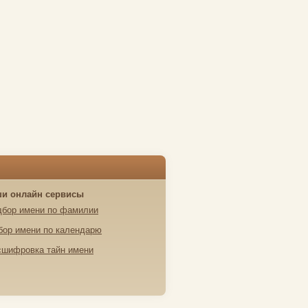
и онлайн сервисы
дбор имени по фамилии
бор имени по календарю
сшифровка тайн имени