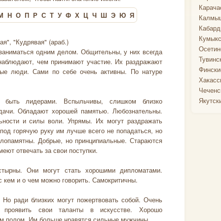
Карача
М
Н
О
П
Р
С
Т
У
Ф
Х
Ц
Ч
Ш
Э
Ю
Я
Калмыц
Кабард
Кумыкс
я", "Кудрявая" (араб.)
Осетин
 заниматься одним делом. Общительны, у них всегда
Тувинс
наблюдают, чем принимают участие. Их раздражают
Фински
ые люди. Сами по себе очень активны. По натуре
Хакасс
Чеченс
Якутск
 быть лидерами. Вспыльчивы, слишком близко
дачи. Обладают хорошей памятью. Любознательны.
ьности и силы воли. Упрямы. Их могут раздражать
под горячую руку им лучше всего не попадаться, но
злопамятны. Добрые, но принципиальные. Стараются
еют отвечать за свои поступки.
тырны. Они могут стать хорошими дипломатами.
 кем и о чем можно говорить. Самокритичны.
 Но ради близких могут пожертвовать собой. Очень
 проявить свои таланты в искусстве. Хорошо
м полом. Им больше нравятся сильные мужчины.