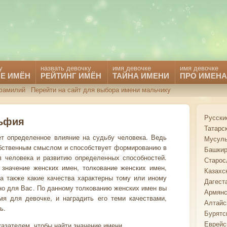
у
назвать девочку
имя девочке
имя девочке
Е ИМЁН
РЕЙТИНГ ИМЁН
ТАЙНА ИМЕНИ
ПРО ИМЕНА
фамилий
Перейти на сайт для выбора имени мальчику
Русски
льфия
Татарс
ет определенное влияние на судьбу человека. Ведь
Мусуль
бственным смыслом и способствует формированию в
Башкир
в человека и развитию определенных способностей.
Старос
 значение женских имен, толкование женских имен,
Казахс
 а также какие качества характерны тому или иному
Дагест
но для Вас. По данному толкованию женских имен вы
Армянс
я для девочке, и наградить его теми качествами,
Алтайс
ь.
Бурятс
Еврейс
азателем, чтобы найти значение имени.