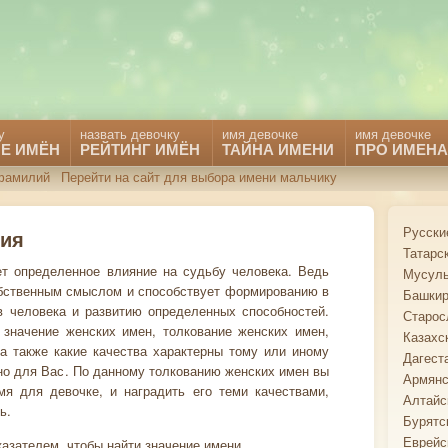
у
назвать девочку
имя девочке
имя девочке
Е ИМЁН
РЕЙТИНГ ИМЁН
ТАЙНА ИМЕНИ
ПРО ИМЕНА
фамилий
Перейти на сайт для выбора имени мальчику
Русски
фия
Татарс
ет определенное влияние на судьбу человека. Ведь
Мусуль
бственным смыслом и способствует формированию в
Башкир
в человека и развитию определенных способностей.
Старос
 значение женских имен, толкование женских имен,
Казахс
 а также какие качества характерны тому или иному
Дагест
но для Вас. По данному толкованию женских имен вы
Армянс
я для девочке, и наградить его теми качествами,
Алтайс
ь.
Бурятс
Еврейс
азателем, чтобы найти значение имени.