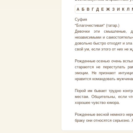
А
Б
В
Г
Д
Е
Ж
З
И
К
Л
Суфия
"Благочестивая" (татар.)
Девочки эти смышленые, д
независимыми и самостоятельн
довольно быстро отходят и зла
свой ум, если этого от них не 
Рожденные осенью очень вспыль
стараются не переступать ра
эмоции. Не признают интуиц
нравится командовать мужчинам
Порой им бывает трудно контр
местам. Общительны, если чт
хорошее чувство юмора.
Рожденные весной немного нер
браку они относятся серьезно. 