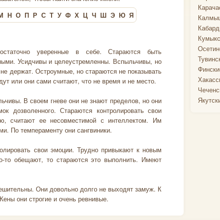
Карача
М
Н
О
П
Р
С
Т
У
Ф
Х
Ц
Ч
Ш
Э
Ю
Я
Калмыц
Кабард
Кумыкс
Осетин
остаточно уверенные в себе. Стараются быть
Тувинс
ыми. Усидчивы и целеустремленны. Вспыльчивы, но
Фински
 не держат. Остроумные, но стараются не показывать
Хакасс
ждут или они сами считают, что не время и не место.
Чеченс
Якутск
чивы. В своем гневе они не знают пределов, но они
мок дозволенного. Стараются контролировать свои
ию, считают ее несовместимой с интеллектом. Им
и. По темпераменту они сангвиники.
олировать свои эмоции. Трудно привыкают к новым
о-то обещают, то стараются это выполнить. Имеют
ешительны. Они довольно долго не выходят замуж. К
Жены они строгие и очень ревнивые.