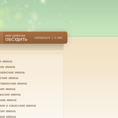
имя девочке
связаться
|
о нас
ОБСУДИТЬ
е имена
кие имена
манские имена
ские имена
лавянские имена
кие имена
анские имена
кие имена
кие и хакасские имена
кие имена
кие имена