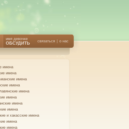
имя девочке
связаться
|
о нас
ОБСУДИТЬ
е имена
кие имена
манские имена
ские имена
лавянские имена
кие имена
анские имена
кие имена
кие и хакасские имена
кие имена
кие имена