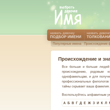
назвать девочку
назвать девочк
ПОДБОР ИМЕНИ
ТОЛКОВАНИ
Популярные имена
Происхождение 
Происхождение и зн
Все больше и больше людей 
происхождению, родовым ко
однофамильцам, и для получе
профессиональных филологов и 
тайны скрывает ваша фамилия.
Воспользуйтесь алфавитным ук
А
Б
В
Г
Д
Е
Ж
З
И
К
Л