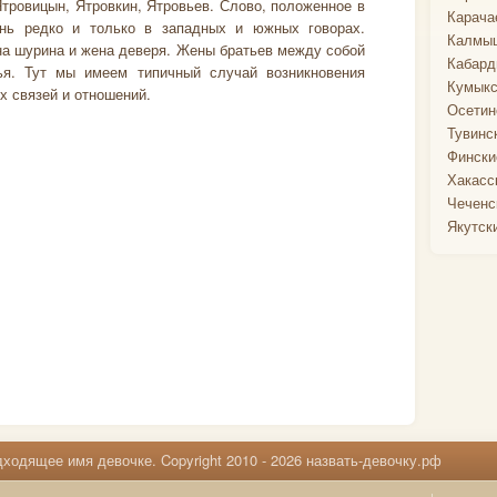
Ятровицын, Ятровкин, Ятровьев. Слово, положенное в
Карача
ень редко и только в западных и южных говорах.
Калмыц
ена шурина и жена деверя. Жены братьев между собой
Кабард
вья. Тут мы имеем типичный случай возникновения
Кумыкс
х связей и отношений.
Осетин
Тувинс
Фински
Хакасс
Чеченс
Якутск
ходящее имя девочке. Copyright 2010 - 2026 назвать-девочку.рф