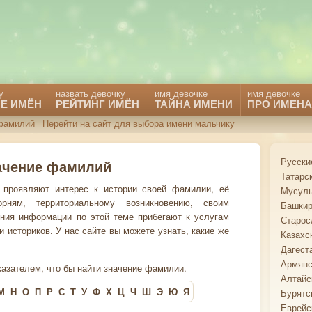
у
назвать девочку
имя девочке
имя девочке
Е ИМЁН
РЕЙТИНГ ИМЁН
ТАЙНА ИМЕНИ
ПРО ИМЕНА
фамилий
Перейти на сайт для выбора имени мальчику
Русски
ачение фамилий
Татарс
проявляют интерес к истории своей фамилии, её
Мусуль
рням, территориальному возникновению, своим
Башкир
ния информации по этой теме прибегают к услугам
Старос
историков. У нас сайте вы можете узнать, какие же
Казахс
Дагест
Армянс
азателем, что бы найти значение фамилии.
Алтайс
М
Н
О
П
Р
С
Т
У
Ф
Х
Ц
Ч
Ш
Э
Ю
Я
Бурятс
Еврейс