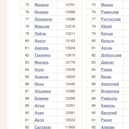
75
Мадина
13761
75
Милан
76
Индира
13589
76
Радислав
77
Людмила
13586
77
Ростислав
78
Марьям
13216
78
Юрий
79
Лейла
13211
79
Батыр
80
Анита
13163
80
Вольга
81
Аврора
13024
81
Арсен
82
Тахмина
12815
82
Доброслав
83
Манана
12776
83
Давлат
84
Алла
12636
84
Радик
85
Анжела
12620
85
Ваган
86
Инна
12445
86
Анатолий
87
Эльвира
12382
87
Всеволод
88
Божена
12285
88
Рафаэль
89
Ануш
12251
89
Камиль
90
Асия
12091
90
Василий
91
Диля
12022
91
Ринат
92
Салтанат
11900
92
Алихан