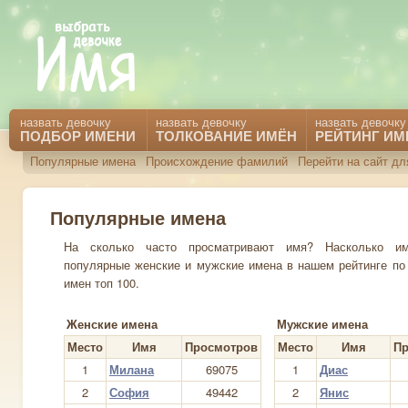
назвать девочку
назвать девочку
назвать девочку
ПОДБОР ИМЕНИ
ТОЛКОВАНИЕ ИМЁН
РЕЙТИНГ ИМ
Популярные имена
Происхождение фамилий
Перейти на сайт д
Популярные имена
На сколько часто просматривают имя? Насколько и
популярные женские и мужские имена в нашем рейтинге по
имен топ 100.
Женские имена
Мужские имена
Место
Имя
Просмотров
Место
Имя
Пр
1
Милана
69075
1
Диас
2
София
49442
2
Янис