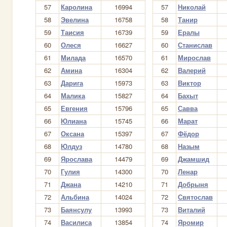
57
Каролина
16994
57
Николай
58
Эвелина
16758
58
Танир
59
Таисия
16739
59
Ералы
60
Олеся
16627
60
Станислав
61
Милада
16570
61
Мирослав
62
Амина
16304
62
Валерий
63
Дарига
15973
63
Виктор
64
Малика
15827
64
Бахыт
65
Евгения
15796
65
Савва
66
Юлиана
15745
66
Марат
67
Оксана
15397
67
Фёдор
68
Юлдуз
14780
68
Назым
69
Ярослава
14479
69
Джамшид
70
Гулия
14300
70
Ленар
71
Джана
14210
71
Добрыня
72
Альбина
14024
72
Святослав
73
Баянсулу
13993
73
Виталий
74
Василиса
13854
74
Яромир