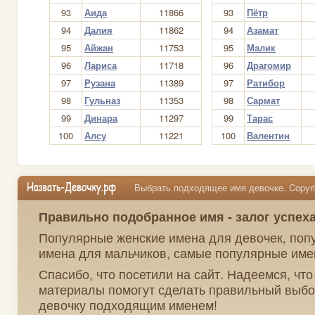
93
Аида
11866
93
Пётр
94
Далия
11862
94
Азамат
95
Айжан
11753
95
Малик
96
Лариса
11718
96
Драгомир
97
Рузана
11389
97
Ратибор
98
Гульназ
11353
98
Сармат
99
Динара
11297
99
Тарас
100
Алсу
11221
100
Валентин
Выбрать подходящее имя девочке. Copyrig
Правильно подобранное имя - залог успех
Популярные женские имена для девочек, поп
имена для мальчиков, самые популярные име
Спасибо, что посетили на сайт. Надеемся, чт
материалы помогут сделать правильный выбо
девочку подходящим именем!