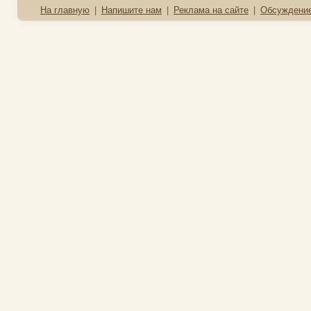
На главную
|
Напишите нам
|
Реклама на сайте
|
Обсуждени