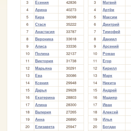
3
Есения
42836
3
Матвей
4
Арина
40273
4
Артём
5
Кира
36098
5
Максим
6
Стася
35222
6
Дмитрий
7
Анастасия
33787
7
Тимофей
8
Вероника
33618
8
Даниил
9
Алиса
33336
9
Арсений
10
Полина
32137
10
Роман
11
Виктория
31738
11
Егор
12
Марьяна
30291
12
Кирилл
13
Ева
30086
13
Марк
14
Ксения
29948
14
Никита
15
Дарья
29928
15
Андрей
16
Екатерина
28803
16
Мадияр
17
Алина
28300
17
Иван
18
Валерия
27265
18
Алексей
19
Анна
26890
19
Илья
20
Елизавета
25947
20
Богдан