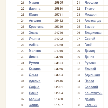
21
Мария
25895
21
Ярослав
22
Дарина
25880
22
Тимур
23
Юлия
25711
23
Михаил
24
Амелия
25482
24
Александр
25
Кристина
25339
25
Замир
26
Злата
24736
26
Владислав
27
Ульяна
24702
27
Сергей
28
Алёна
24278
28
Глеб
29
Милена
24210
29
Демид
30
Диана
23910
30
Денис
31
Румия
23134
31
Руслан
32
Камила
23066
32
Елисей
33
Ольга
23024
33
Адильхан
34
Аделия
22416
34
Павел
35
Софья
22081
35
Савелий
36
Елена
22024
36
Константин
37
Карина
21460
37
Дамир
38
Элина
21187
38
Евгений