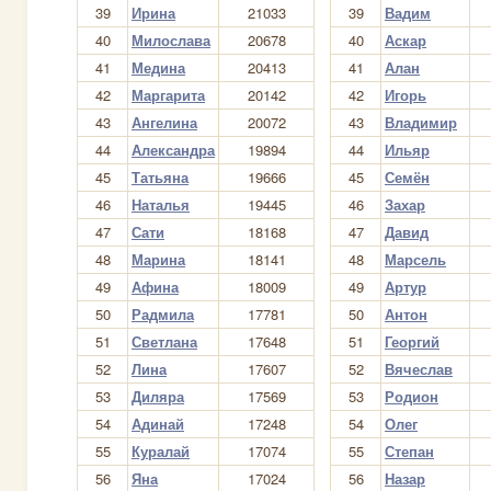
39
Ирина
21033
39
Вадим
40
Милослава
20678
40
Аскар
41
Медина
20413
41
Алан
42
Маргарита
20142
42
Игорь
43
Ангелина
20072
43
Владимир
44
Александра
19894
44
Ильяр
45
Татьяна
19666
45
Семён
46
Наталья
19445
46
Захар
47
Сати
18168
47
Давид
48
Марина
18141
48
Марсель
49
Афина
18009
49
Артур
50
Радмила
17781
50
Антон
51
Светлана
17648
51
Георгий
52
Лина
17607
52
Вячеслав
53
Диляра
17569
53
Родион
54
Адинай
17248
54
Олег
55
Куралай
17074
55
Степан
56
Яна
17024
56
Назар