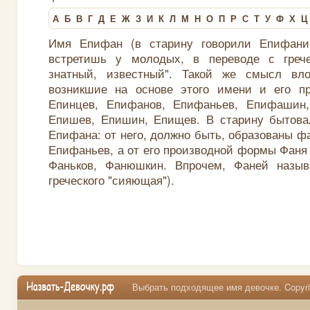
А
Б
В
Г
Д
Е
Ж
З
И
К
Л
М
Н
О
П
Р
С
Т
У
Ф
Х
Ц
Имя Епифан (в старину говорили Епифани
встретишь у молодых, в переводе с грече
знатный, известный". Такой же смысл вл
возникшие на основе этого имени и его п
Епинцев, Епифанов, Епифаньев, Епифашин,
Епишев, Епишин, Епищев. В старину бытова
Епифана: от него, должно быть, образованы 
Епифаньев, а от его производной формы Фаня 
Фаньков, Фанюшкин. Впрочем, Фаней назы
греческого "сияющая").
Выбрать подходящее имя девочке. Copyrig