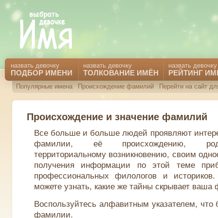
назвать девочку
назвать девочку
назвать девочку
ПОДБОР ИМЕНИ
ТОЛКОВАНИЕ ИМЁН
РЕЙТИНГ ИМ
Популярные имена
Происхождение фамилий
Перейти на сайт д
Происхождение и значение фамилий
Все больше и больше людей проявляют интере
фамилии, её происхождению, род
территориальному возникновению, своим одн
получения информации по этой теме приб
профессиональных филологов и историков
можете узнать, какие же тайны скрывает ваша
Воспользуйтесь алфавитным указателем, что 
фамилии.