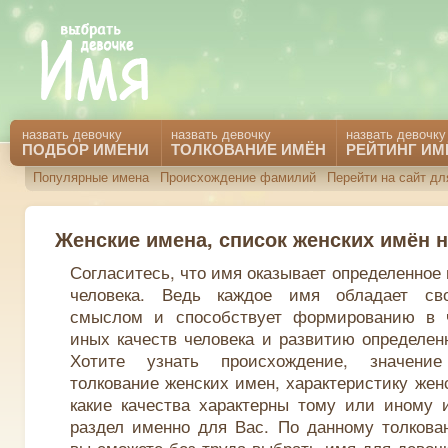
назвать девочку
назвать девочку
назвать девочку
ПОДБОР ИМЕНИ
ТОЛКОВАНИЕ ИМЁН
РЕЙТИНГ ИМ
Популярные имена
Происхождение фамилий
Перейти на сайт д
Женские имена, список женских имён н
Согласитесь, что имя оказывает определенное
человека. Ведь каждое имя обладает св
смыслом и способствует формированию в 
иных качеств человека и развитию определен
Хотите узнать происхождение, значени
толкование женских имен, характеристику жен
какие качества характерны тому или иному 
раздел именно для Вас. По данному толкова
вы сможете без труда выбрать имя для девочк