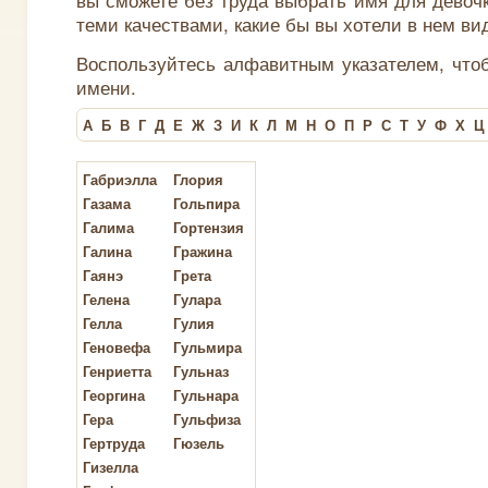
теми качествами, какие бы вы хотели в нем ви
Воспользуйтесь алфавитным указателем, что
имени.
А
Б
В
Г
Д
Е
Ж
З
И
К
Л
М
Н
О
П
Р
С
Т
У
Ф
Х
Ц
Габриэлла
Глория
Газама
Гольпира
Галима
Гортензия
Галина
Гражина
Гаянэ
Грета
Гелена
Гулара
Гелла
Гулия
Геновефа
Гульмира
Генриетта
Гульназ
Георгина
Гульнара
Гера
Гульфиза
Гертруда
Гюзель
Гизелла