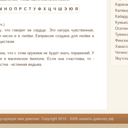
Карача
М
Н
О
П
Р
С
Т
У
Ф
Х
Ц
Ч
Ш
Э
Ю
Я
Калмыц
Кабард
Кумыкс
ч.)
Осетин
, что говорит ее сердце. Это натура чувственная,
Тувинс
м числе и в любви. Евпраксия создана для любви и
Фински
ществом.
Хакасс
Чеченс
на, что с этим оружием не будет знать поражений. У
Якутск
я и магическое биополе. Если она счастлива, то -
стна - истинная ведьма.
ходящее имя девочке. Copyright 2010 - 2026 назвать-девочку.рф