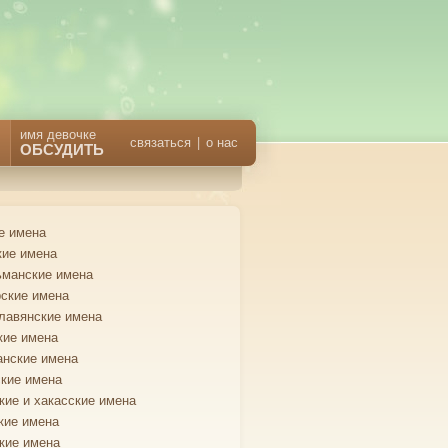
имя девочке
связаться
|
о нас
ОБСУДИТЬ
е имена
кие имена
манские имена
ские имена
лавянские имена
кие имена
анские имена
кие имена
кие и хакасские имена
кие имена
кие имена