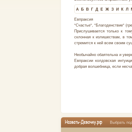
А
Б
В
Г
Д
Е
Ж
З
И
К
Л
Евпраксия
"Счастье", "Благоденствие" (гре
Прислушивается только к тому
склонная к излишествам, в то
стремится к ней всем своим су
Необычайно обаятельна и увере
Евпраксии колдовская интуици
добрая волшебница, если несча
Выбрать под