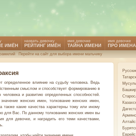
у
назвать девочку
имя девочке
имя девочке
Е ИМЁН
РЕЙТИНГ ИМЁН
ТАЙНА ИМЕНИ
ПРО ИМЕНА
фамилий
Перейти на сайт для выбора имени мальчику
Русски
раксия
Татарс
ет определенное влияние на судьбу человека. Ведь
Мусуль
бственным смыслом и способствует формированию в
Башкир
в человека и развитию определенных способностей.
Старос
 значение женских имен, толкование женских имен,
Казахс
 а также какие качества характерны тому или иному
Дагест
но для Вас. По данному толкованию женских имен вы
Армянс
я для девочке, и наградить его теми качествами,
Алтайс
ь.
Бурятс
Еврейс
азателем, чтобы найти значение имени.