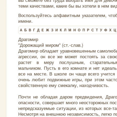
теми качествами, какие бы вы хотели в нем ви
Воспользуйтесь алфавитным указателем, что
имени.
А
Б
В
Г
Д
Е
Ж
З
И
К
Л
М
Н
О
П
Р
С
Т
У
Ф
Х
Ц
Драгомир
"Дорожащий миром" (ст.-слав.)
Драгомир обладает уравновешенным самолюби
агрессии, он все же может постоять за сво
растет в меру послушным, старательны
мальчиком. Пусть в его комнате и нет идеаль
все на месте. В школе он чаще всего учится
очень любит подвижные игры, при этом часто
свойственную ему смекалку, находчивость.
Почти не обладая даром предвидения, Драго
опасности, совершает много неосторожных пос
непредсказуемые ситуации, из которых все-та
Несмотря на внешнюю независимость, легко п