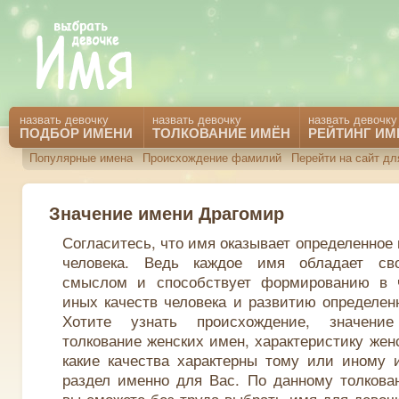
назвать девочку
назвать девочку
назвать девочку
ПОДБОР ИМЕНИ
ТОЛКОВАНИЕ ИМЁН
РЕЙТИНГ ИМ
Популярные имена
Происхождение фамилий
Перейти на сайт д
Значение имени Драгомир
Согласитесь, что имя оказывает определенное
человека. Ведь каждое имя обладает св
смыслом и способствует формированию в 
иных качеств человека и развитию определен
Хотите узнать происхождение, значени
толкование женских имен, характеристику жен
какие качества характерны тому или иному 
раздел именно для Вас. По данному толкова
вы сможете без труда выбрать имя для девочк