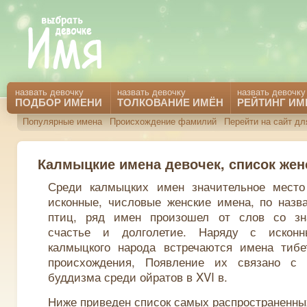
назвать девочку
назвать девочку
назвать девочку
ПОДБОР ИМЕНИ
ТОЛКОВАНИЕ ИМЁН
РЕЙТИНГ ИМ
Популярные имена
Происхождение фамилий
Перейти на сайт д
Калмыцкие имена девочек, список жен
Среди калмыцких имен значительное мест
исконные, числовые женские имена, по назв
птиц, ряд имен произошел от слов со зн
счастье и долголетие. Наряду с искон
калмыцкого народа встречаются имена тибет
происхождения, Появление их связано с 
буддизма среди ойратов в XVI в.
Ниже приведен список самых распространенны