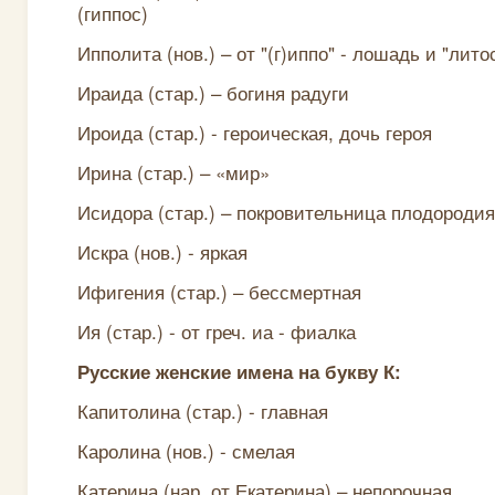
(гиппос)
Ипполита (нов.) – от "(г)иппо" - лошадь и "лито
Ираида (стар.) – богиня радуги
Ироида (стар.) - героическая, дочь героя
Ирина (стар.) – «мир»
Исидора (стар.) – покровительница плодородия
Искра (нов.) - яркая
Ифигения (стар.) – бессмертная
Ия (стар.) - от греч. иа - фиалка
Русские женские имена на букву К:
Капитолина (стар.) - главная
Каролина (нов.) - смелая
Катерина (нар. от Екатерина) – непорочная