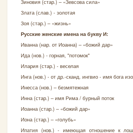
Зиновия (стар.) – «Зевсова сила»
Злата (слав.) - золотая
Зоя (стар.) – «жизнь»
Русские женские имена на букву И:
Иванна (нар. от Иоанна) – «божий дар»
Ида (нов.) - горная, "потомок"
Илария (стар.) - веселая
Инга (нов.) - от др.-сканд. ингвио - имя бога из
Инесса (нов.) – безмятежная
Инна (стар.) – имя Рима / бурный поток
Иоанна (стар.) – «божий дар»
Иона (стар.) – «голубь»
Ипатия (нов.) - имеющая отношение к ло