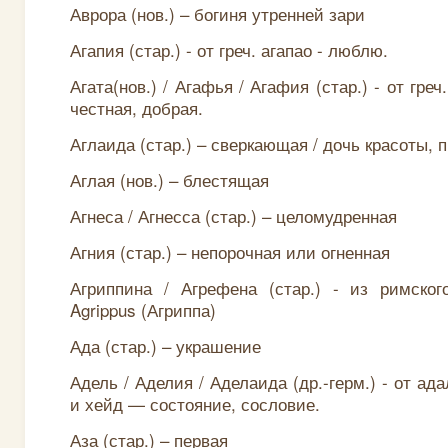
Аврора (нов.) – богиня утренней зари
Агапия (стар.) - от греч. агапао - люблю.
Агата(нов.) / Агафья / Агафия (стар.) - от греч
честная, добрая.
Аглаида (стар.) – сверкающая / дочь красоты, 
Аглая (нов.) – блестящая
Агнеса / Агнесса (стар.) – целомудренная
Агния (стар.) – непорочная или огненная
Агриппина / Агрефена (стар.) - из римског
Agrippus (Агриппа)
Ада (стар.) – украшение
Адель / Аделия / Аделаида (др.-герм.) - от а
и хейд — состояние, сословие.
Аза (стар.) – первая