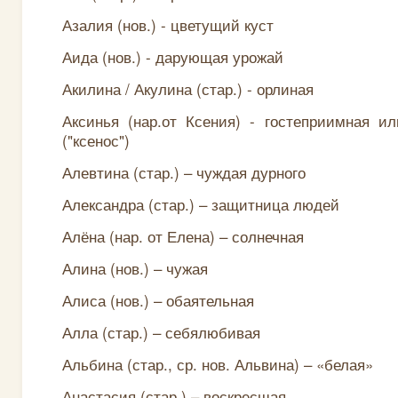
Азалия (нов.) - цветущий куст
Аида (нов.) - дарующая урожай
Акилина / Акулина (стар.) - орлиная
Аксинья (нар.от Ксения) - гостеприимная и
("ксенос")
Алевтина (стар.) – чуждая дурного
Александра (стар.) – защитница людей
Алёна (нар. от Елена) – солнечная
Алина (нов.) – чужая
Алиса (нов.) – обаятельная
Алла (стар.) – себялюбивая
Альбина (стар., ср. нов. Альвина) – «белая»
Анастасия (стар.) – воскресшая