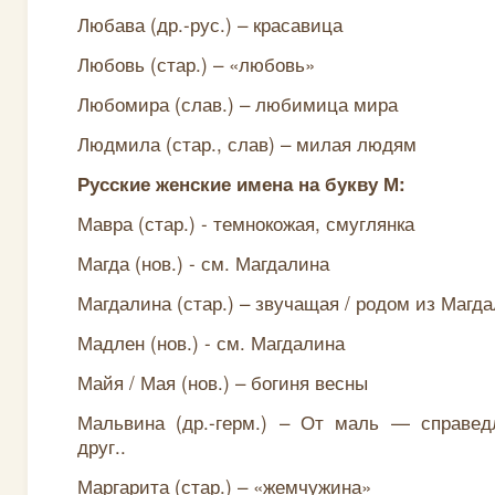
Любава (др.-рус.) – красавица
Любовь (стар.) – «любовь»
Любомира (слав.) – любимица мира
Людмила (стар., слав) – милая людям
Русские женские имена на букву М:
Мавра (стар.) - темнокожая, смуглянка
Магда (нов.) - см. Магдалина
Магдалина (стар.) – звучащая / родом из Магд
Мадлен (нов.) - см. Магдалина
Майя / Мая (нов.) – богиня весны
Мальвина (др.-герм.) – От маль — справе
друг..
Маргарита (стар.) – «жемчужина»