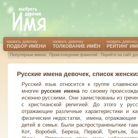
назвать девочку
назвать девочку
назвать девочку
ПОДБОР ИМЕНИ
ТОЛКОВАНИЕ ИМЁН
РЕЙТИНГ ИМ
Популярные имена
Происхождение фамилий
Перейти на сайт д
Русские имена девочек, список женски
Русский язык относится к группе славянски
многие
по своему происхожд
русские имена
исконно русскими. Они заимствованы из грече
с христианской религией. До этого у рус
отражающие различные характеристики и ка
физические недостатки, имена, отражающие 
детей в семье. Были распространеныткие таки
Кот, Воробей, Береза, Первой, Третьяк, Б
Ждан. Отражение этих имен наблюдаетс