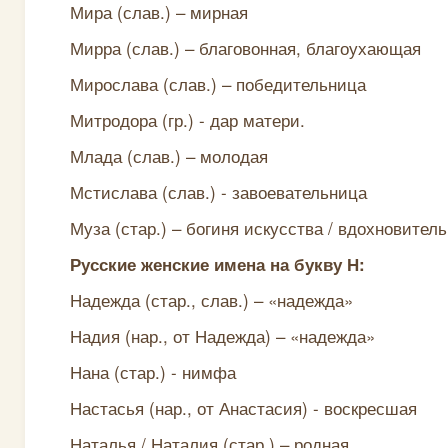
Мира (слав.) – мирная
Мирра (слав.) – благовонная, благоухающая
Мирослава (слав.) – победительница
Митродора (гр.) - дар матери.
Млада (слав.) – молодая
Мстислава (слав.) - завоевательница
Муза (стар.) – богиня искусства / вдохновител
Русские женские имена на букву Н:
Надежда (стар., слав.) – «надежда»
Надия (нар., от Надежда) – «надежда»
Нана (стар.) - нимфа
Настасья (нар., от Анастасия) - воскресшая
Наталья / Наталия (стар.) – родная