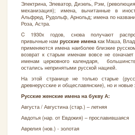
Электрина, Элеватор, Дизель, Рэм, (революци
механизация); имена, вычитанные в инос
Альфред, Рудольф, Арнольд; имена по названи
Роза, Астра.
C 1930х годов, снова получают распро
привычные нам
как Маша, Влад
русские имена
применяются имена наиболее близкие русском
возврат к старым именам вовсе не означает
именам церковного календаря, большинст
остались непринятыми русской нацией.
На этой странице не только старые (русс
древнерусские и общеславянские), но и новые
Русские женские имена на букву А:
Августа / Августина (стар.) – летняя
Авдотья (нар. от Евдокия) – прославившаяся
Аврелия (нов.) - золотая