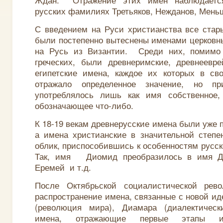
русских фамилиях Третьяков, Нежданов, Меньш
С введением на Руси христианства все ста
были постепенно вытеснены именами церков
на Русь из Византии. Среди них, помимо
греческих, были древнеримские, древнеевре
египетские имена, каждое их которых в св
отражало определенное значение, но пр
употреблялось лишь как имя собственное,
обозначающее что-либо.
К 18-19 векам древнерусские имена были уже 
а имена христианские в значительной степе
облик, приспособившись к особенностям русск
Так, имя Диомид преобразилось в имя Д
Еремей и т.д.
После Октябрьской социалистической рев
распространение имена, связанные с новой ид
(революция мира), Диамара (диалектическ
имена, отражающие первые этапы инд