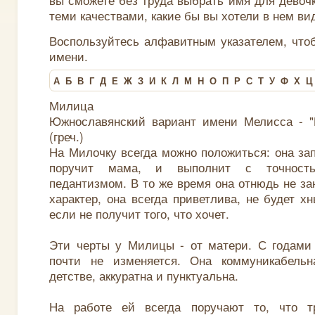
теми качествами, какие бы вы хотели в нем ви
Воспользуйтесь алфавитным указателем, что
имени.
А
Б
В
Г
Д
Е
Ж
З
И
К
Л
М
Н
О
П
Р
С
Т
У
Ф
Х
Ц
Милица
Южнославянский вариант имени Мелисса - "П
(греч.)
На Милочку всегда можно положиться: она зап
поручит мама, и выполнит с точност
педантизмом. В то же время она отнюдь не за
характер, она всегда приветлива, не будет х
если не получит того, что хочет.
Эти черты у Милицы - от матери. С годами
почти не изменяется. Она коммуникабельн
детстве, аккуратна и пунктуальна.
На работе ей всегда поручают то, что т