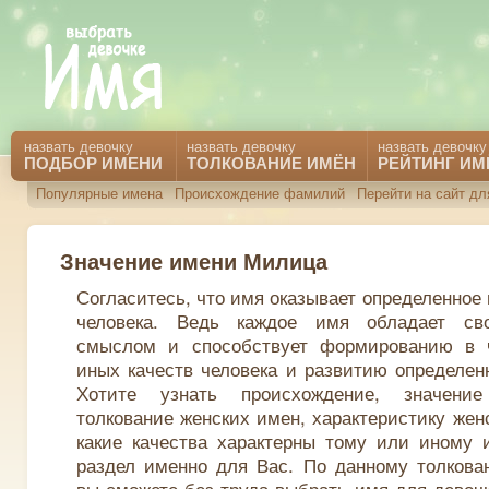
назвать девочку
назвать девочку
назвать девочку
ПОДБОР ИМЕНИ
ТОЛКОВАНИЕ ИМЁН
РЕЙТИНГ ИМ
Популярные имена
Происхождение фамилий
Перейти на сайт д
Значение имени Милица
Согласитесь, что имя оказывает определенное
человека. Ведь каждое имя обладает св
смыслом и способствует формированию в 
иных качеств человека и развитию определен
Хотите узнать происхождение, значени
толкование женских имен, характеристику жен
какие качества характерны тому или иному 
раздел именно для Вас. По данному толкова
вы сможете без труда выбрать имя для девочк