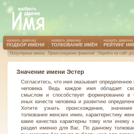
назвать девочку
назвать девочку
назвать девочку
ПОДБОР ИМЕНИ
ТОЛКОВАНИЕ ИМЁН
РЕЙТИНГ ИМ
Популярные имена
Происхождение фамилий
Перейти на сайт д
Значение имени Эстер
Согласитесь, что имя оказывает определенное
человека. Ведь каждое имя обладает св
смыслом и способствует формированию в 
иных качеств человека и развитию определен
Хотите узнать происхождение, значени
толкование женских имен, характеристику жен
какие качества характерны тому или иному 
раздел именно для Вас. По данному толкова
вы сможете без труда выбрать имя для девочк