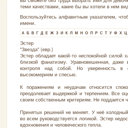
теми качествами, какие бы вы хотели в нем ви
Воспользуйтесь алфавитным указателем, что
имени.
А
Б
В
Г
Д
Е
Ж
З
И
К
Л
М
Н
О
П
Р
С
Т
У
Ф
Х
Ц
Эстер
"Звезда" (евр.)
Эстер обладает какой-то неспокойной силой х
близкой фанатизму. Уравновешенная, даже в
контроля над собой. Но уверенность в 
высокомерием и спесью.
К поражениям и неудачам относится споко
преодолевает выдержкой и терпением. Все оц
своим собственным критериям. Не поддается 
Принятых решений не меняет. У неё холодный
во всем руководствуется логикой. Эстер недо
вдохновения и человеческого тепла.