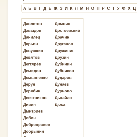
А
Б
В
Г
Д
Е
Ж
З
И
К
Л
М
Н
О
П
Р
С
Т
У
Ф
Х
Ц
Давлетов
Домнин
Давыдов
Достоевский
Данилец
Драчин
Дарьин
Друганов
Девушкин
Дружинин
Девятов
Друзин
Дегтярёв
Дубинин
Демидов
Дубников
Демьяненко
Дударов
Дерун
Дунаев
Дерябин
Дурново
Десятников
Дыгайло
Дивин
Дюка
Дмитриев
Добин
Добронравов
Добрынин