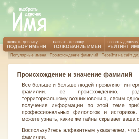
назвать девочку
назвать девочку
назвать девочку
ПОДБОР ИМЕНИ
ТОЛКОВАНИЕ ИМЁН
РЕЙТИНГ ИМ
Популярные имена
Происхождение фамилий
Перейти на сайт д
Происхождение и значение фамилий
Все больше и больше людей проявляют интере
фамилии, её происхождению, род
территориальному возникновению, своим одн
получения информации по этой теме приб
профессиональных филологов и историков
можете узнать, какие же тайны скрывает ваша
Воспользуйтесь алфавитным указателем, что 
фамилии.