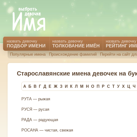
назвать девочку
назвать девочку
назвать девочку
ПОДБОР ИМЕНИ
ТОЛКОВАНИЕ ИМЁН
РЕЙТИНГ ИМ
Популярные имена
Происхождение фамилий
Перейти на сайт д
Старославянские имена девочек на бу
А
Б
В
Г
Д
Е
Ж
З
И
К
Л
М
Н
О
П
Р
С
Т
У
Х
Ц
Ч
РУТА — рыжая
РУСЯ — русая
РАДА — радующая
РОСАНА — чистая, свежая