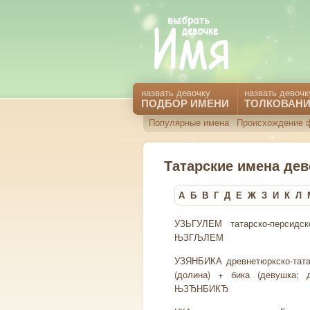
назвать девочку
назвать девочк
ПОДБОР ИМЕНИ
ТОЛКОВАНИ
Популярные имена
Происхождение 
Татарские имена дев
А
Б
В
Г
Д
Е
Ж
З
И
К
Л
УЗЬГУЛЕМ татарско-персидск
ЊЗГЉЛЕМ
УЗЯНБИКА древнетюркско-татар
(долина) + бика (девушка; 
ЊЗЂНБИКЂ