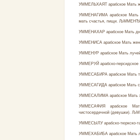
УММЕЛЬХАЯТ арабское Мать
УММЕНАГИМА арабское Мать д
мать счастья, пищи. ЉММЕ
УММЕНАХАР арабское Мать д
УММЕНИСА арабское Мать ж
УММЕНУР арабское Мать луче
УММЕРУЙ арабско-персидское 
УММЕСАБИРА арабское Мать т
УММЕСАГИДА арабское Мать 
УММЕСАЛИМА арабское Мать 
УММЕСАФИЯ арабское Мать 
чистосердечной (девушки). 
УММЕСЫЛУ арабско-тюркско-т
УММЕХАБИБА арабское Мать 