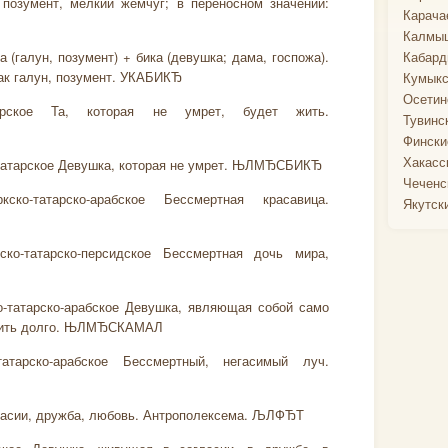
 позумент, мелкий жемчуг; в переносном значении:
Карача
Калмыц
 (галун, позумент) + бика (девушка; дама, госпожа).
Кабард
ак галун, позумент. УКАБИКЂ
Кумыкс
Осетин
тарское Та, которая не умрет, будет жить.
Тувинс
Фински
Хакасс
атарское Девушка, которая не умрет. ЊЛМЂСБИКЂ
Чеченс
о-татарско-арабское Бессмертная красавица.
Якутск
о-татарско-персидское Бессмертная дочь мира,
татарско-арабское Девушка, являющая собой само
 жить долго. ЊЛМЂСКАМАЛ
атарско-арабское Бессмертный, негасимый луч.
ласии, дружба, любовь. Антрополексема. ЉЛФЂТ