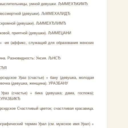
мыслительницы, умной девушки. ЉММЕХЂКИМЂ
бессмертной (девушки). ЉММЕХАЛИДЂ
скромной (девушки). ЉММЕХЂЛИМЂ
ковой, приятной (девушки). ЉММЕЏАНИ
+ -ия (аффикс, служащий для образования женских
ина. Разновидность: Унсия. ЉНСЂ
НСЂЯ
рсидское Ураз (счастье) + бану (девушка, молодая
евочка (девушка, женщина). УРАЗБАНУ
Ураз (счастье) + бика (девушка; дама, госпожа);
. УРАЗБИКЂ
рсидское Счастливый цветок; счастливая красавица.
ографический термин Урал (см. мужское имя Урал) +