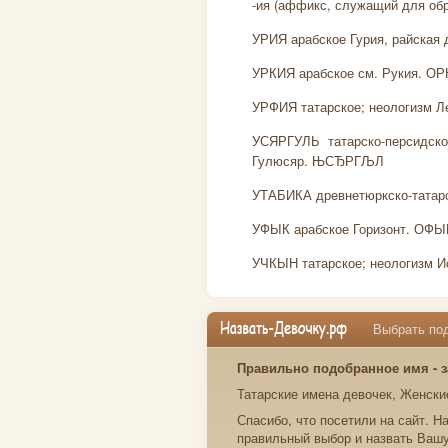
-ия (аффикс, служащий для об
УРИЯ арабское Гурия, райская
УРКИЯ арабское см. Рукия. 
УРФИЯ татарское; неологизм Л
УСЯРГУЛЬ татарско-персидское
Гулюсяр. ЊСЂРГЉЛ
УТАБИКА древнетюркско-тата
УФЫК арабское Горизонт. ОФЫ
УЧКЫН татарское; неологизм 
Выбрать под
Правильно подобранное имя - з
Татарские имена девочек, Женски
Спасибо, что посетили на сайт. 
правильный выбор и назвать Ваш