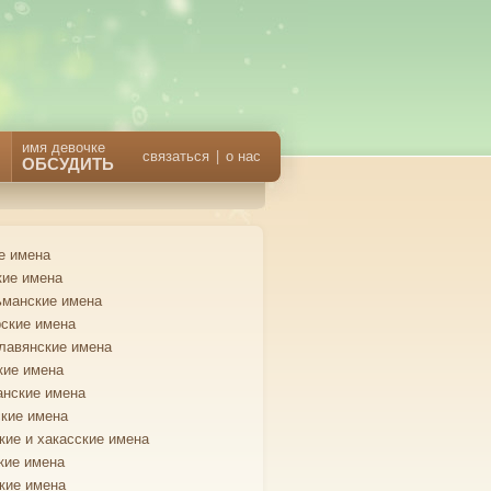
имя девочке
связаться
|
о нас
ОБСУДИТЬ
е имена
кие имена
манские имена
ские имена
лавянские имена
кие имена
анские имена
кие имена
кие и хакасские имена
кие имена
кие имена