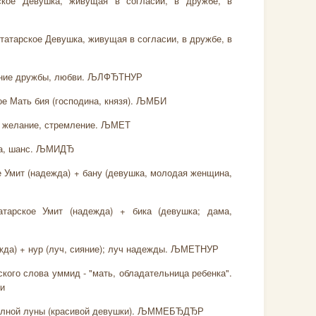
кое Девушка, живущая в согласии, в дружбе, в
атарское Девушка, живущая в согласии, в дружбе, в
яние дружбы, любви. ЉЛФЂТНУР
е Мать бия (господина, князя). ЉМБИ
, желание, стремление. ЉМЕТ
ра, шанс. ЉМИДЂ
Умит (надежда) + бану (девушка, молодая женщина,
атарское Умит (надежда) + бика (девушка; дама,
да) + нур (луч, сияние); луч надежды. ЉМЕТНУР
кого слова уммид - "мать, обладательница ребенка".
и
лной луны (красивой девушки). ЉММЕБЂДЂР