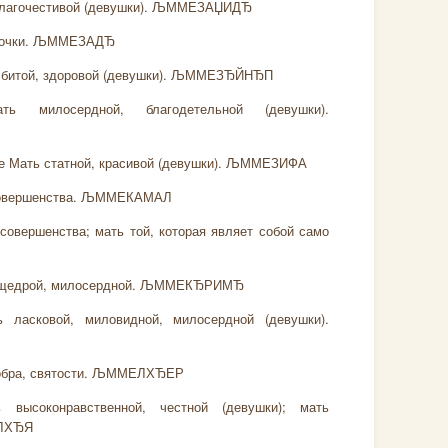
лагочестивой (девушки). ЉММЕЗАЏИДЂ
вочки. ЉММЕЗАДЂ
битой, здоровой (девушки). ЉММЕЗЂЙНЂП
 милосердной, благодетельной (девушки).
 Мать статной, красивой (девушки). ЉММЕЗИФА
овершенства. ЉММЕКАМАЛ
вершенства; мать той, которая являет собой само
 щедрой, милосердной. ЉММЕКЂРИМЂ
ласковой, миловидной, милосердной (девушки).
обра, святости. ЉММЕЛХЂЕР
ысоконравственной, честной (девушки); мать
ЕЛХЂЯ